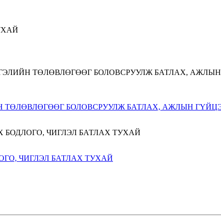
 ТӨЛӨВЛӨГӨӨГ БОЛОВСРУУЛЖ БАТЛАХ, АЖЛЫН ГҮЙЦЭ
ГО, ЧИГЛЭЛ БАТЛАХ ТУХАЙ