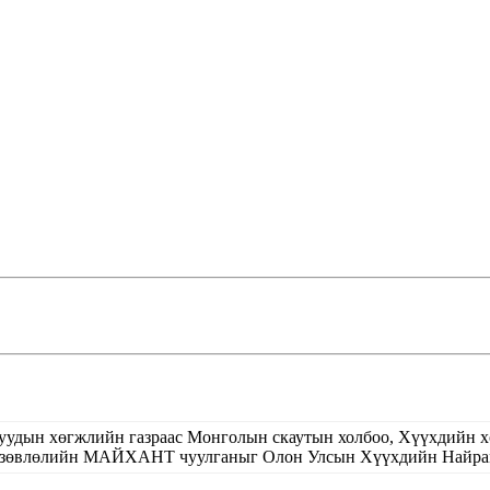
уучуудын хөгжлийн газраас Монголын скаутын холбоо, Хүүхдийн 
 зөвлөлийн МАЙХАНТ чуулганыг Олон Улсын Хүүхдийн Найрамд