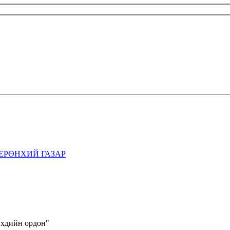
ЕРӨНХИЙ ГАЗАР
үхдийн ордон"