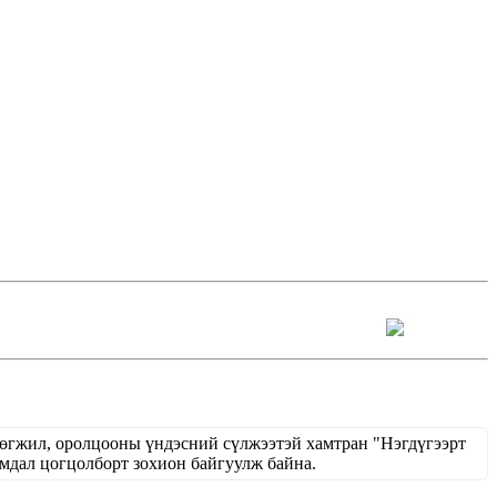
хөгжил, оролцооны үндэсний сүлжээтэй хамтран "Нэгдүгээрт
ал цогцолборт зохион байгуулж байна.