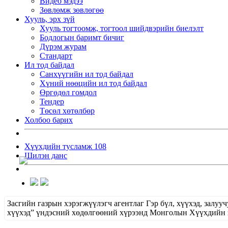
Видео мэдээ
Зөвлөмж зөвлөгөө
Хууль, эрх зүй
Хууль тогтоомж, тогтоол шийдвэрийн биелэлт
Бодлогын баримт бичиг
Дүрэм журам
Стандарт
Ил тод байдал
Санхүүгийн ил тод байдал
Хүний нөөцийн ил тод байдал
Өргөдөл гомдол
Тендер
Төсөл хөтөлбөр
Холбоо барих
Хүүхдийн тусламж 108
Шилэн данс
Засгийн газрын хэрэгжүүлэгч агентлаг Гэр бүл, хүүхэд, зал
хүүхэд” үндэсний хөдөлгөөний хүрээнд Монголын Хүүхдийн