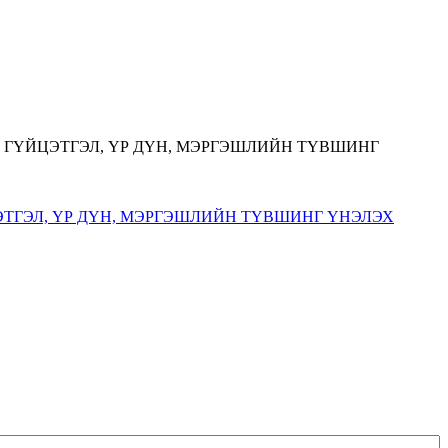
ТГЭЛ, ҮР ДҮН, МЭРГЭШЛИЙН ТҮВШИНГ ҮНЭЛЭХ