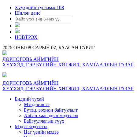
Хүүхдийн тусламж 108
Шилэн данс
НЭВТРЭХ
2026 ОНЫ 08 САРЫН 07, БААСАН ГАРИГ
ДОРНОГОВЬ АЙМГИЙН
ХҮҮХЭД, ГЭР БҮЛИЙН ХӨГЖИЛ, ХАМГААЛЛЫН ГАЗАР
ДОРНОГОВЬ АЙМГИЙН
ХҮҮХЭД, ГЭР БҮЛИЙН ХӨГЖИЛ, ХАМГААЛЛЫН ГАЗАР
Бидний тухай
Мэндчилгээ
Бүтэц, зохион байгуулалт
Албан хаагчдын мэдээлэл
Байгууллагын түүх
Мэдээ мэдээлэл
Цаг үеийн мэдээ