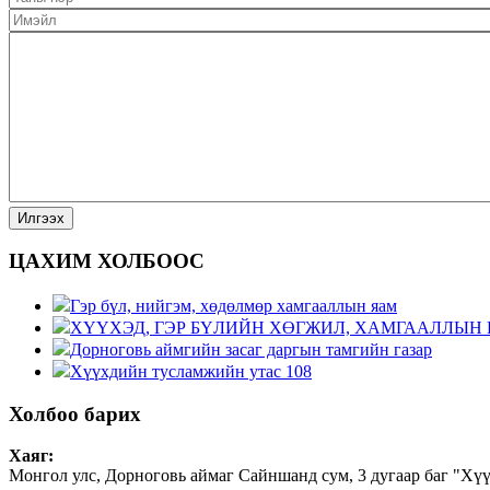
ЦАХИМ ХОЛБООС
Гэр бүл, нийгэм, хөдөлмөр хамгааллын яам
ХҮҮХЭД, ГЭР БҮЛИЙН ХӨГЖИЛ, ХАМГААЛЛЫН 
Дорноговь аймгийн засаг даргын тамгийн газар
Хүүхдийн тусламжийн утас 108
Холбоо барих
Хаяг:
Монгол улс, Дорноговь аймаг Сайншанд сум, 3 дугаар баг "Хү