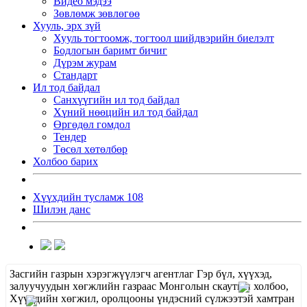
Видео мэдээ
Зөвлөмж зөвлөгөө
Хууль, эрх зүй
Хууль тогтоомж, тогтоол шийдвэрийн биелэлт
Бодлогын баримт бичиг
Дүрэм журам
Стандарт
Ил тод байдал
Санхүүгийн ил тод байдал
Хүний нөөцийн ил тод байдал
Өргөдөл гомдол
Тендер
Төсөл хөтөлбөр
Холбоо барих
Хүүхдийн тусламж 108
Шилэн данс
Засгийн газрын хэрэгжүүлэгч агентлаг Гэр бүл, хүүхэд,
залуучуудын хөгжлийн газраас Монголын скаутын холбоо,
Хүүхдийн хөгжил, оролцооны үндэсний сүлжээтэй хамтран