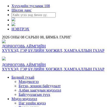
Хүүхдийн тусламж 108
Шилэн данс
НЭВТРЭХ
2026 ОНЫ 08 САРЫН 08, БЯМБА ГАРИГ
ДОРНОГОВЬ АЙМГИЙН
ХҮҮХЭД, ГЭР БҮЛИЙН ХӨГЖИЛ, ХАМГААЛЛЫН ГАЗАР
ДОРНОГОВЬ АЙМГИЙН
ХҮҮХЭД, ГЭР БҮЛИЙН ХӨГЖИЛ, ХАМГААЛЛЫН ГАЗАР
Бидний тухай
Мэндчилгээ
Бүтэц, зохион байгуулалт
Албан хаагчдын мэдээлэл
Байгууллагын түүх
Мэдээ мэдээлэл
Цаг үеийн мэдээ