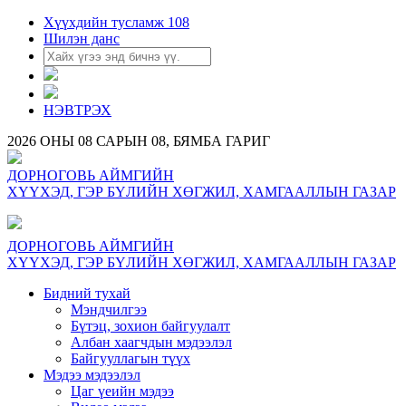
Хүүхдийн тусламж 108
Шилэн данс
НЭВТРЭХ
2026 ОНЫ 08 САРЫН 08, БЯМБА ГАРИГ
ДОРНОГОВЬ АЙМГИЙН
ХҮҮХЭД, ГЭР БҮЛИЙН ХӨГЖИЛ, ХАМГААЛЛЫН ГАЗАР
ДОРНОГОВЬ АЙМГИЙН
ХҮҮХЭД, ГЭР БҮЛИЙН ХӨГЖИЛ, ХАМГААЛЛЫН ГАЗАР
Бидний тухай
Мэндчилгээ
Бүтэц, зохион байгуулалт
Албан хаагчдын мэдээлэл
Байгууллагын түүх
Мэдээ мэдээлэл
Цаг үеийн мэдээ