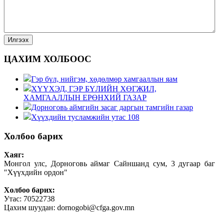
ЦАХИМ ХОЛБООС
Гэр бүл, нийгэм, хөдөлмөр хамгааллын яам
ХҮҮХЭД, ГЭР БҮЛИЙН ХӨГЖИЛ,
ХАМГААЛЛЫН ЕРӨНХИЙ ГАЗАР
Дорноговь аймгийн засаг даргын тамгийн газар
Хүүхдийн тусламжийн утас 108
Холбоо барих
Хаяг:
Монгол улс, Дорноговь аймаг Сайншанд сум, 3 дугаар баг
"Хүүхдийн ордон"
Холбоо барих:
Утас: 70522738
Цахим шуудан: dornogobi@cfga.gov.mn