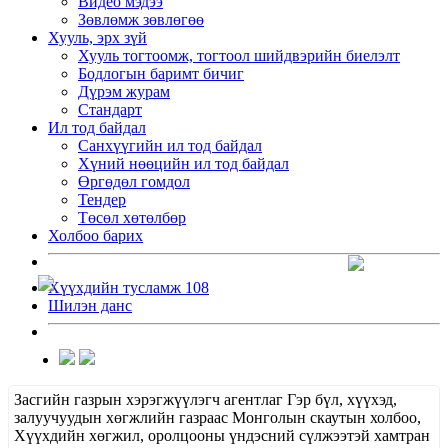
Видео мэдээ
Зөвлөмж зөвлөгөө
Хууль, эрх зүй
Хууль тогтоомж, тогтоол шийдвэрийн биелэлт
Бодлогын баримт бичиг
Дүрэм журам
Стандарт
Ил тод байдал
Санхүүгийн ил тод байдал
Хүний нөөцийн ил тод байдал
Өргөдөл гомдол
Тендер
Төсөл хөтөлбөр
Холбоо барих
Хүүхдийн тусламж 108
Шилэн данс
Засгийн газрын хэрэгжүүлэгч агентлаг Гэр бүл, хүүхэд,
залуучуудын хөгжлийн газраас Монголын скаутын холбоо,
Хүүхдийн хөгжил, оролцооны үндэсний сүлжээтэй хамтран