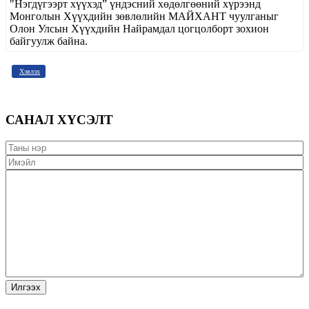
"Нэгдүгээрт хүүхэд” үндэсний хөдөлгөөний хүрээнд
Монголын Хүүхдийн зөвлөлийн МАЙХАНТ чуулганыг
Олон Улсын Хүүхдийн Найрамдал цогцолборт зохион
байгуулж байна.
Хэвлэх
САНАЛ ХҮСЭЛТ