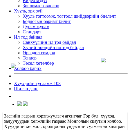
Видео мэдээ
Зөвлөмж зөвлөгөө
Хууль, эрх зүй
Хууль тогтоомж, тогтоол шийдвэрийн биелэлт
Бодлогын баримт бичиг
Дүрэм журам
Стандарт
Ил тод байдал
Санхүүгийн ил тод байдал
Хүний нөөцийн ил тод байдал
Өргөдөл гомдол
Тендер
Төсөл хөтөлбөр
Холбоо барих
Хүүхдийн тусламж 108
Шилэн данс
Засгийн газрын хэрэгжүүлэгч агентлаг Гэр бүл, хүүхэд,
залуучуудын хөгжлийн газраас Монголын скаутын холбоо,
Хүүхдийн хөгжил, оролцооны үндэсний сүлжээтэй хамтран