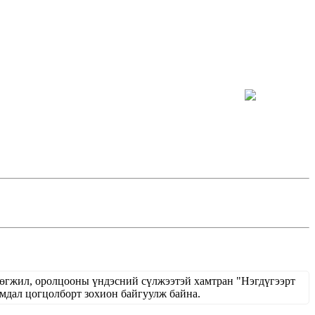
хөгжил, оролцооны үндэсний сүлжээтэй хамтран "Нэгдүгээрт
ал цогцолборт зохион байгуулж байна.