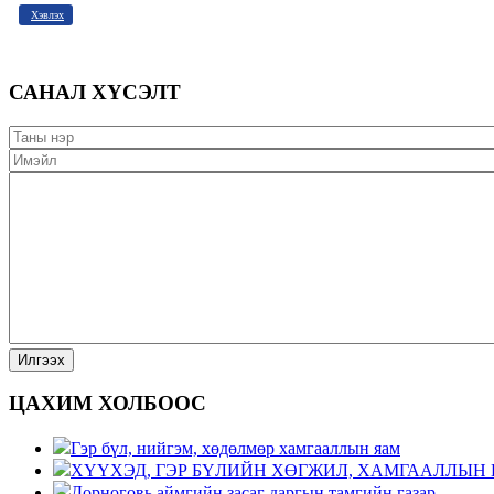
Хэвлэх
САНАЛ ХҮСЭЛТ
ЦАХИМ ХОЛБООС
Гэр бүл, нийгэм, хөдөлмөр хамгааллын яам
ХҮҮХЭД, ГЭР БҮЛИЙН ХӨГЖИЛ, ХАМГААЛЛЫН 
Дорноговь аймгийн засаг даргын тамгийн газар