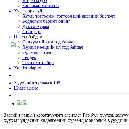
Видео мэдээ
Зөвлөмж зөвлөгөө
Хууль, эрх зүй
Хууль тогтоомж, тогтоол шийдвэрийн биелэлт
Бодлогын баримт бичиг
Дүрэм журам
Стандарт
Ил тод байдал
Санхүүгийн ил тод байдал
Хүний нөөцийн ил тод байдал
Өргөдөл гомдол
Тендер
Төсөл хөтөлбөр
Холбоо барих
Хүүхдийн тусламж 108
Шилэн данс
Засгийн газрын хэрэгжүүлэгч агентлаг Гэр бүл, хүүхэд, зал
хүүхэд” үндэсний хөдөлгөөний хүрээнд Монголын Хүүхдийн