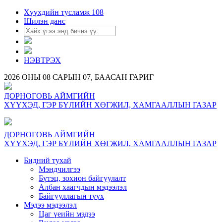
Хүүхдийн тусламж 108
Шилэн данс
НЭВТРЭХ
2026 ОНЫ 08 САРЫН 07, БААСАН ГАРИГ
ДОРНОГОВЬ АЙМГИЙН
ХҮҮХЭД, ГЭР БҮЛИЙН ХӨГЖИЛ, ХАМГААЛЛЫН ГАЗАР
ДОРНОГОВЬ АЙМГИЙН
ХҮҮХЭД, ГЭР БҮЛИЙН ХӨГЖИЛ, ХАМГААЛЛЫН ГАЗАР
Бидний тухай
Мэндчилгээ
Бүтэц, зохион байгуулалт
Албан хаагчдын мэдээлэл
Байгууллагын түүх
Мэдээ мэдээлэл
Цаг үеийн мэдээ