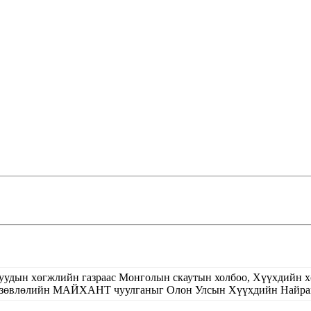
уучуудын хөгжлийн газраас Монголын скаутын холбоо, Хүүхдийн 
 зөвлөлийн МАЙХАНТ чуулганыг Олон Улсын Хүүхдийн Найрамд