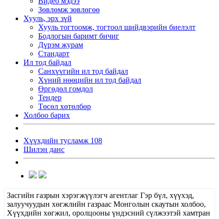
Видео мэдээ
Зөвлөмж зөвлөгөө
Хууль, эрх зүй
Хууль тогтоомж, тогтоол шийдвэрийн биелэлт
Бодлогын баримт бичиг
Дүрэм журам
Стандарт
Ил тод байдал
Санхүүгийн ил тод байдал
Хүний нөөцийн ил тод байдал
Өргөдөл гомдол
Тендер
Төсөл хөтөлбөр
Холбоо барих
Хүүхдийн тусламж 108
Шилэн данс
Засгийн газрын хэрэгжүүлэгч агентлаг Гэр бүл, хүүхэд,
залуучуудын хөгжлийн газраас Монголын скаутын холбоо,
Хүүхдийн хөгжил, оролцооны үндэсний сүлжээтэй хамтран