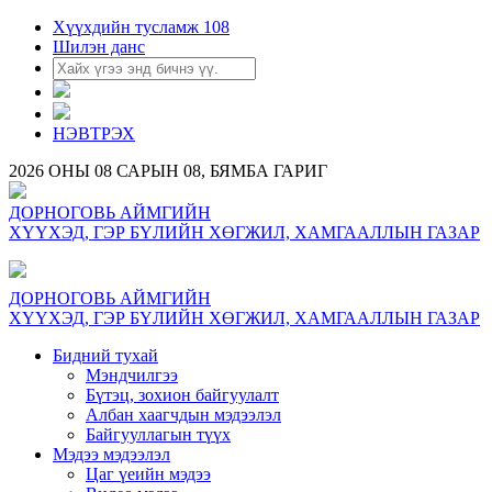
Хүүхдийн тусламж 108
Шилэн данс
НЭВТРЭХ
2026 ОНЫ 08 САРЫН 08, БЯМБА ГАРИГ
ДОРНОГОВЬ АЙМГИЙН
ХҮҮХЭД, ГЭР БҮЛИЙН ХӨГЖИЛ, ХАМГААЛЛЫН ГАЗАР
ДОРНОГОВЬ АЙМГИЙН
ХҮҮХЭД, ГЭР БҮЛИЙН ХӨГЖИЛ, ХАМГААЛЛЫН ГАЗАР
Бидний тухай
Мэндчилгээ
Бүтэц, зохион байгуулалт
Албан хаагчдын мэдээлэл
Байгууллагын түүх
Мэдээ мэдээлэл
Цаг үеийн мэдээ