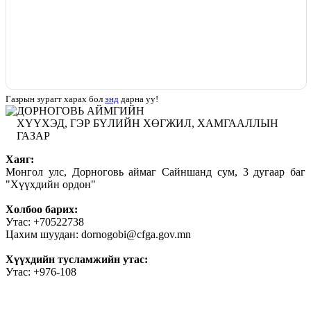
Газрын зурагт харах бол
энд
дарна уу!
ДОРНОГОВЬ АЙМГИЙН
ХҮҮХЭД, ГЭР БҮЛИЙН ХӨГЖИЛ, ХАМГААЛЛЫН
ГАЗАР
Хаяг:
Монгол улс, Дорноговь аймаг Сайншанд сум, 3 дугаар баг
"Хүүхдийн ордон"
Холбоо барих:
Утас: +70522738
Цахим шуудан: dornogobi@cfga.gov.mn
Хүүхдийн тусламжийн утас:
Утас: +976-108