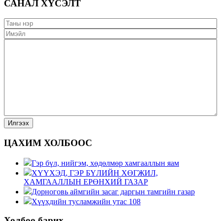
САНАЛ ХҮСЭЛТ
ЦАХИМ ХОЛБООС
Гэр бүл, нийгэм, хөдөлмөр хамгааллын яам
ХҮҮХЭД, ГЭР БҮЛИЙН ХӨГЖИЛ,
ХАМГААЛЛЫН ЕРӨНХИЙ ГАЗАР
Дорноговь аймгийн засаг даргын тамгийн газар
Хүүхдийн тусламжийн утас 108
Холбоо барих