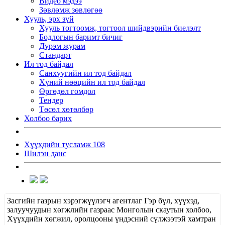
Видео мэдээ
Зөвлөмж зөвлөгөө
Хууль, эрх зүй
Хууль тогтоомж, тогтоол шийдвэрийн биелэлт
Бодлогын баримт бичиг
Дүрэм журам
Стандарт
Ил тод байдал
Санхүүгийн ил тод байдал
Хүний нөөцийн ил тод байдал
Өргөдөл гомдол
Тендер
Төсөл хөтөлбөр
Холбоо барих
Хүүхдийн тусламж 108
Шилэн данс
Засгийн газрын хэрэгжүүлэгч агентлаг Гэр бүл, хүүхэд,
залуучуудын хөгжлийн газраас Монголын скаутын холбоо,
Хүүхдийн хөгжил, оролцооны үндэсний сүлжээтэй хамтран