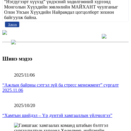
"Нэгдүгээрт хүүхэд” үндэсний хөдөлгөөний хүрээнд
Монголын Хүүхдийн зөвлөлийн МАЙХАНТ чуулганыг
Олон Улсын Хүүхдийн Найрамдал цогцолборт зохион
байгуулж байна.
Хэвлэх
Шинэ мэдээ
2025/11/06
“Ажлын байрны сэтгэл зүй ба стресс менежмент” сургалт
2025.11.06
2025/10/20
“Хамтын шийдэл – Үр дүнтэй хамгааллын үйлчилгээ”