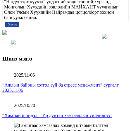
"Нэгдүгээрт хүүхэд” үндэсний хөдөлгөөний хүрээнд
Монголын Хүүхдийн зөвлөлийн МАЙХАНТ чуулганыг
Олон Улсын Хүүхдийн Найрамдал цогцолборт зохион
байгуулж байна.
Хэвлэх
Шинэ мэдээ
2025/11/06
“Ажлын байрны сэтгэл зүй ба стресс менежмент” сургалт
2025.11.06
2025/10/20
“Хамтын шийдэл – Үр дүнтэй хамгааллын үйлчилгээ”