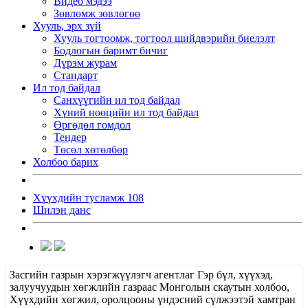
Видео мэдээ
Зөвлөмж зөвлөгөө
Хууль, эрх зүй
Хууль тогтоомж, тогтоол шийдвэрийн биелэлт
Бодлогын баримт бичиг
Дүрэм журам
Стандарт
Ил тод байдал
Санхүүгийн ил тод байдал
Хүний нөөцийн ил тод байдал
Өргөдөл гомдол
Тендер
Төсөл хөтөлбөр
Холбоо барих
Хүүхдийн тусламж 108
Шилэн данс
Засгийн газрын хэрэгжүүлэгч агентлаг Гэр бүл, хүүхэд,
залуучуудын хөгжлийн газраас Монголын скаутын холбоо,
Хүүхдийн хөгжил, оролцооны үндэсний сүлжээтэй хамтран