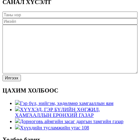
САНАЛ ХҮСЭЛТ
ЦАХИМ ХОЛБООС
Гэр бүл, нийгэм, хөдөлмөр хамгааллын яам
ХҮҮХЭД, ГЭР БҮЛИЙН ХӨГЖИЛ,
ХАМГААЛЛЫН ЕРӨНХИЙ ГАЗАР
Дорноговь аймгийн засаг даргын тамгийн газар
Хүүхдийн тусламжийн утас 108
Холбоо барих